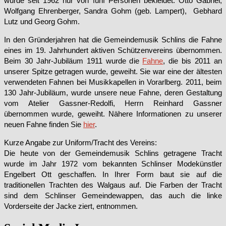
wurde seit 1962 nur von fünf Personen bekleidet: Otto Gabriel,
Wolfgang Ehrenberger, Sandra Gohm (geb. Lampert), Gebhard
Lutz und Georg Gohm.
In den Gründerjahren hat die Gemeindemusik Schlins die Fahne
eines im 19. Jahrhundert aktiven Schützenvereins übernommen.
Beim 30 Jahr-Jubiläum 1911 wurde die
Fahne
, die bis 2011 an
unserer Spitze getragen wurde, geweiht. Sie war eine der ältesten
verwendeten Fahnen bei Musikkapellen in Vorarlberg. 2011, beim
130 Jahr-Jubiläum, wurde unsere neue Fahne, deren Gestaltung
vom Atelier Gassner-Redolfi, Herrn Reinhard Gassner
übernommen wurde, geweiht. Nähere Informationen zu unserer
neuen Fahne finden Sie
hier
.
Kurze Angabe zur Uniform/Tracht des Vereins:
Die heute von der Gemeindemusik Schlins getragene Tracht
wurde im Jahr 1972 vom bekannten Schlinser Modekünstler
Engelbert Ott geschaffen. In Ihrer Form baut sie auf die
traditionellen Trachten des Walgaus auf. Die Farben der Tracht
sind dem Schlinser Gemeindewappen, das auch die linke
Vorderseite der Jacke ziert, entnommen.