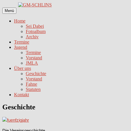
Zum
Inhalt
Menü
springen
Home
Sei Dabei
Fotoalbum
Archiv
Termine
Jugend
Termine
Vorstand
JMLA
Über uns
Geschichte
Vorstand
Fahne
Statuten
Kontakt
Geschichte
Die Vereinsgeschichte