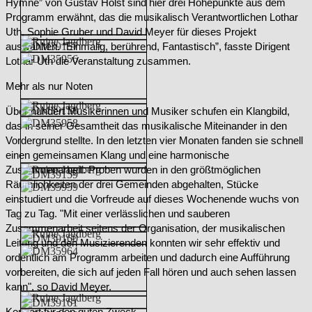
Hymne” von Gustav Holst sind hier drei Höhepunkte aus dem
Programm erwähnt, das die musikalisch Verantwortlichen Lothar
Uth, Sophie Gruber und David Meyer für dieses Projekt
auswählten. “Einmalig, berührend, Fantastisch”, fasste Dirigent
Lothar Uth die Veranstaltung zusammen.
Mehr als nur Noten
Über hundert Musikerinnen und Musiker schufen ein Klangbild,
das in seiner Gesamtheit das musikalische Miteinander in den
Vordergrund stellte. In den letzten vier Monaten fanden sie schnell
einen gemeinsamen Klang und eine harmonische
Zusammenarbeit. Proben wurden in den größtmöglichen
Räumlichkeiten der drei Gemeinden abgehalten, Stücke
einstudiert und die Vorfreude auf dieses Wochenende wuchs von
Tag zu Tag. "Mit einer verlässlichen und sauberen
Zusammenarbeit seitens der Organisation, der musikalischen
Leitung und den Musizierenden konnten wir sehr effektiv und
ordentlich am Programm arbeiten und dadurch eine Aufführung
vorbereiten, die sich auf jeden Fall hören und auch sehen lassen
kann", so David Meyer.
Konzert für den guten Zweck