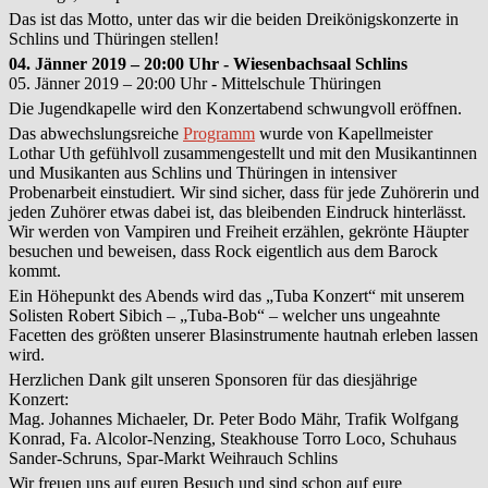
Das ist das Motto, unter das wir die beiden Dreikönigskonzerte in
Schlins und Thüringen stellen!
04. Jänner 2019 – 20:00 Uhr - Wiesenbachsaal Schlins
05. Jänner 2019 – 20:00 Uhr - Mittelschule Thüringen
Die Jugendkapelle wird den Konzertabend schwungvoll eröffnen.
Das abwechslungsreiche
Programm
wurde von Kapellmeister
Lothar Uth gefühlvoll zusammengestellt und mit den Musikantinnen
und Musikanten aus Schlins und Thüringen in intensiver
Probenarbeit einstudiert. Wir sind sicher, dass für jede Zuhörerin und
jeden Zuhörer etwas dabei ist, das bleibenden Eindruck hinterlässt.
Wir werden von Vampiren und Freiheit erzählen, gekrönte Häupter
besuchen und beweisen, dass Rock eigentlich aus dem Barock
kommt.
Ein Höhepunkt des Abends wird das „Tuba Konzert“ mit unserem
Solisten Robert Sibich – „Tuba-Bob“ – welcher uns ungeahnte
Facetten des größten unserer Blasinstrumente hautnah erleben lassen
wird.
Herzlichen Dank gilt unseren Sponsoren für das diesjährige
Konzert:
Mag. Johannes Michaeler, Dr. Peter Bodo Mähr, Trafik Wolfgang
Konrad, Fa. Alcolor-Nenzing, Steakhouse Torro Loco, Schuhaus
Sander-Schruns, Spar-Markt Weihrauch Schlins
Wir freuen uns auf euren Besuch und sind schon auf eure