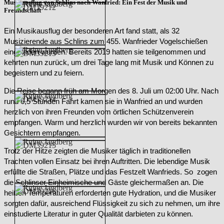
Musikausflug von Schlins nach Wanfried: Ein Fest der Musik und
Freundschaft
Ein Musikausflug der besonderen Art fand statt, als 32
Musizierende aus Schlins zum 455. Wanfrieder Vogelschießen
eingeladen wurden. Bereits 2019 hatten sie teilgenommen und
kehrten nun zurück, um drei Tage lang mit Musik und Können zu
begeistern und zu feiern.
Die Reise begann früh am Morgen des 8. Juli um 02:00 Uhr. Nach
rund 6,5 Stunden Fahrt kamen sie in Wanfried an und wurden
herzlich von ihren Freunden vom örtlichen Schützenverein
empfangen. Warm und herzlich wurden wir von bereits bekannten
Gesichtern empfangen.
Trotz der Hitze zeigten die Musiker täglich in traditionellen
Trachten vollen Einsatz bei ihren Auftritten. Die lebendige Musik
erfüllte die Straßen, Plätze und das Festzelt Wanfrieds. So zogen
die Schlinser Einheimische und Gäste gleichermaßen an. Die
heißen Temperaturen erforderten gute Hydration, und die Musiker
sorgten dafür, ausreichend Flüssigkeit zu sich zu nehmen, um ihre
einstudierte Literatur in guter Qualität darbieten zu können.