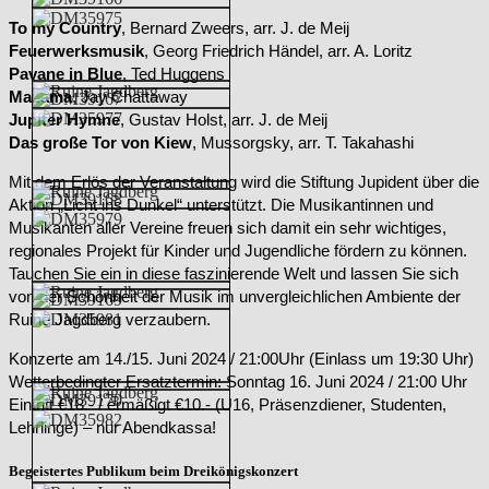
To my Country
, Bernard Zweers, arr. J. de Meij
Feuerwerksmusik
, Georg Friedrich Händel, arr. A. Loritz
Pavane in Blue
, Ted Huggens
Mazama
, Jay Chattaway
Jupiter Hymne
, Gustav Holst, arr. J. de Meij
Das große Tor von Kiew
, Mussorgsky, arr. T. Takahashi
Mit dem Erlös der Veranstaltung wird die Stiftung Jupident über die
Aktion „Licht ins Dunkel“ unterstützt. Die Musikantinnen und
Musikanten aller Vereine freuen sich damit ein sehr wichtiges,
regionales Projekt für Kinder und Jugendliche fördern zu können.
Tauchen Sie ein in diese faszinierende Welt und lassen Sie sich
von der Schönheit der Musik im unvergleichlichen Ambiente der
Ruine Jagdberg verzaubern.
Konzerte am 14./15. Juni 2024 / 21:00Uhr (Einlass um 19:30 Uhr)
Wetterbedingter Ersatztermin: Sonntag 16. Juni 2024 / 21:00 Uhr
Eintritt €18.- / ermäßigt €10.- (U16, Präsenzdiener, Studenten,
Lehrlinge) – nur Abendkassa!
Begeistertes Publikum beim Dreikönigskonzert