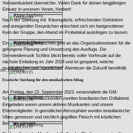
Vorstandsarbeit überreichte. Vielen Dank für deinen langjährigen
Einsatz in unserem Verein, Herbert!
Nach der Stärkung mit Käsespätzle, erfrischenden Getränken
und anregenden Gesprächen entschied sich ein hartgesottener
Kern der Gruppe, den Abend im Probelokal ausklingen zu lassen.
Ein herzliches Dankeschön geht an das Organisationsteam für die
gelungene Planung und Umsetzung des Ausflugs. Die
Gemeindemusik Schlins blickt bereits voller Vorfreude auf die
nächste Einladung im Jahr 2024 und ist gespannt, welche
musikalischen und “sportlichen” Abenteuer die Zukunft bereithält.
Exotische Stärkung für den musikalischen Alltag
Am Freitag, den 22. September 2023, veranstaltete die GM-
Schlins ihren beeindruckenden zweiten brasilianischen Grillabend.
Eingeladen waren unsere aktiven Musikanten und unsere
Ehrenmitglieder. In gemütlicher Atmosphäre wurden brasilianische
Vibes genossen und reichlich gegrilltes Fleisch mit köstlichen
Beilagen serviert.