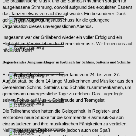
Die brasilianische Musik und die Samba-Rhythmen sorgten für
ausgelassene Stimmung, obwohl aufgrund des exquisiten Essens
das Tanzen etwas vernachlässigt wurde. Ein besonderer Dank
geht an den Vergnügungsausschuss für die gelungene
Organisation dieses unvergesslichen Abends.
Insgesamt war der Grillabend wieder ein voller Erfolg und ein
Highlight im Vereinsleben der Gemeindemusik. Wir freuen uns auf
nächstes Jahr!
Begeisterndes Jungmusiklager in Koblach für Schlins, Satteins und Schnifis
Ein mitreißendes Jungmusiklager fand vom 24. bis zum 27.
August statt, bei dem 14 junge Musikerinnen und Musiker aus den
Gemeinden Schlins, Satteins und Schnifis zusammenkamen, um
gemeinsam unvergessliche Tage zu erleben. Das Lager legte
seinen Fokus auf Musik, Spielfreude und Teamgeist.
Die Teilnehmenden hatten die Gelegenheit, in Register- und
Vollproben neue Stücke für die kommende Blasmusik-Saison
einzustudieren und ihre musikalischen Fähigkeiten zu vertiefen.
Neben intensiven Proben wurde jedoch auch der Spaß