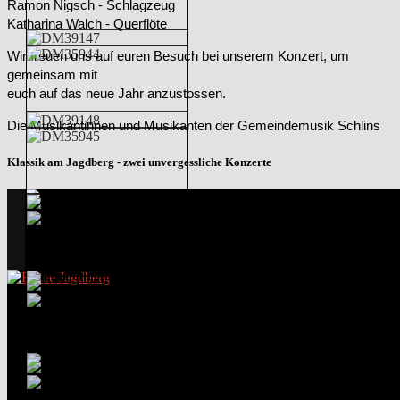
Ramon Nigsch - Schlagzeug
Katharina Walch - Querflöte
Wir freuen uns auf euren Besuch bei unserem Konzert, um
gemeinsam mit
euch auf das neue Jahr anzustossen.
Die Musikantinnen und Musikanten der Gemeindemusik Schlins
Klassik am Jagdberg - zwei unvergessliche Konzerte