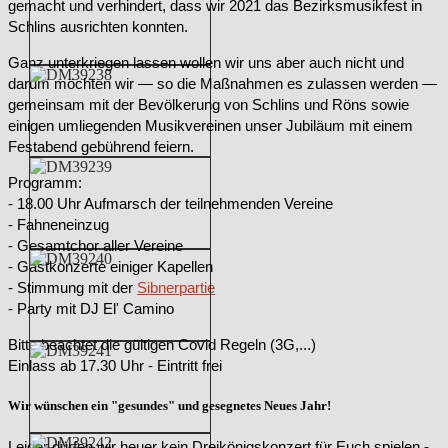
gemacht und verhindert, dass wir 2021 das Bezirksmusikfest in
Schlins ausrichten konnten.
Ganz unterkriegen lassen wollen wir uns aber auch nicht und
darum möchten wir — so die Maßnahmen es zulassen werden —
gemeinsam mit der Bevölkerung von Schlins und Röns sowie
einigen umliegenden Musikvereinen unser Jubiläum mit einem
Festabend gebührend feiern.
Programm:
- 18.00 Uhr Aufmarsch der teilnehmenden Vereine
- Fahneneinzug
- Gesamtchor aller Vereine
- Gastkonzerte einiger Kapellen
- Stimmung mit der
Sibnerpartie
- Party mit DJ El' Camino
Bitte beachtet die gültigen Covid Regeln (3G,...)
Einlass ab 17.30 Uhr - Eintritt frei
Wir wünschen ein "gesundes" und gesegnetes Neues Jahr!
Leider dürfen wir heuer kein Dreikönigskonzert für Euch spielen -