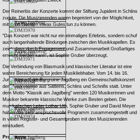
Der Reinerlös der Konzerte kommt der Stiftung Jupident in Schlins
zugute. Die Musizierenden waren begeistert von der Möglichkeit,
mit ihren Talenten etwas Gutes tun zu können.
“Das Konzert war nicht nur ein einmaliges Erlebnis, sondern schuf
auch langanhaltende Bindungen zwischen den Musikkapellen. Es
zeigt, dass durch Engagement und Zusammenarbeit Großartiges
erreicht werden kann”, ist Sophie Gruber überzeugt.
Die Verbindung von Blasmusik und klassischer Literatur ist eine
wahre Bereicherung für jeden Musikliebhaber. Vom 14. bis 16.
Juni findet auf der Burgruine Jagdberg ein Gemeinschaftskonzert
der Musikvereine aus Satteins, Schlins und Schnifis statt. Unter
dem Motto “Klassik am Jagdberg” werden 120 Musikerinnen und
Musiker bekannte klassische Werke zum Besten geben. Die
musikalischen Leiter Lothar Uth, Sophie Gruber und David Meyer
haben das sehr anspruchsvolle Programm zusammengestellt und
in vielen Register- und Gesamtproben mit den Musizierenden
einstudiert.
Programm