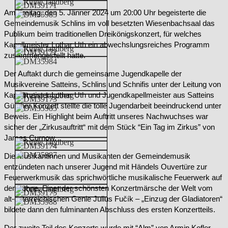
Am Freitag, den 5. Jänner 2024 um 20:00 Uhr begeisterte die
Gemeindemusik Schlins im voll besetzten Wiesenbachsaal das
Publikum beim traditionellen Dreikönigskonzert, für welches
Kapellmeister Lothar Uth ein abwechslungsreiches Programm
zusammengestellt hatte.
Der Auftakt durch die gemeinsame Jugendkapelle der
Musikvereine Satteins, Schlins und Schnifis unter der Leitung von
Kapellmeister Lothar Uth und Jugendkapellmeister aus Satteins
Günther Konzett stellte die tolle Jugendarbeit beeindruckend unter
Beweis. Ein Highlight beim Auftritt unseres Nachwuchses war
sicher der „Zirkusauftritt“ mit dem Stück “Ein Tag im Zirkus” von
James Curnow.
Die Musikantinnen und Musikanten der Gemeindemusik
entzündeten nach unserer Jugend mit Händels Ouvertüre zur
Feuerwerkmusik das sprichwörtliche musikalische Feuerwerk auf
der Bühne. Einer der schönsten Konzertmärsche der Welt vom
alt-österreichischen Genie Julius Fučík – „Einzug der Gladiatoren“
bildete dann den fulminanten Abschluss des ersten Konzertteils.
Der zweite Teil des Konzerts wurde mit “Alm” von Armin Kofler