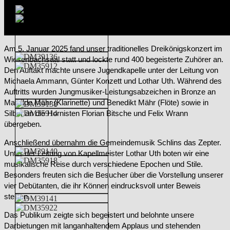
Am 5. Januar 2025 fand unser traditionelles Dreikönigskonzert im
Wiesenbachsaal statt und lockte rund 400 begeisterte Zuhörer an.
Den Auftakt machte unsere Jugendkapelle unter der Leitung von
Michaela Ammann, Günter Konzett und Lothar Uth. Während des
Auftritts wurden Jungmusiker-Leistungsabzeichen in Bronze an
Mathilde Mähr (Klarinette) und Benedikt Mähr (Flöte) sowie in
Silber an die Hornisten Florian Bitsche und Felix Wrann
übergeben.
Anschließend übernahm die Gemeindemusik Schlins das Zepter.
Unter der Leitung von Kapellmeister Lothar Uth boten wir eine
musikalische Reise durch verschiedene Epochen und Stile.
Besonders freuten sich die Besucher über die Vorstellung unserer
vier Debütanten, die ihr Können eindrucksvoll unter Beweis
stellten.
Das Publikum zeigte sich begeistert und belohnte unsere
Darbietungen mit langanhaltendem Applaus und stehenden