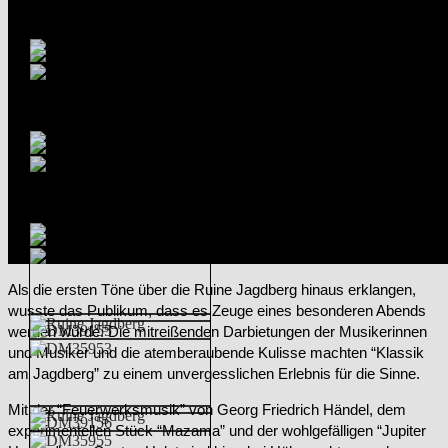
Als die ersten Töne über die Ruine Jagdberg hinaus erklangen,
wusste das Publikum, dass es Zeuge eines besonderen Abends
werden würde. Die mitreißenden Darbietungen der Musikerinnen
und Musiker und die atemberaubende Kulisse machten “Klassik
am Jagdberg” zu einem unvergesslichen Erlebnis für die Sinne.
Mit der “Feuerwerksmusik” von Georg Friedrich Händel, dem
experimentellen Stück “Mazama” und der wohlgefälligen “Jupiter