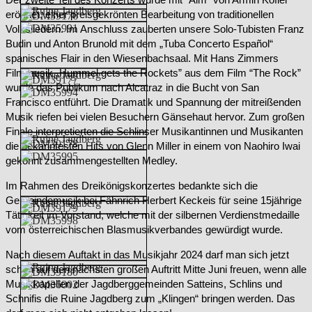
eröffnet, einer preisgekrönten Bearbeitung von traditionellen
Volksliedern. Im Anschluss zauberten unsere Solo-Tubisten Franz
Budin und Anton Brunold mit dem „Tuba Concerto Español“
spanisches Flair in den Wiesenbachsaal. Mit Hans Zimmers
Filmmusik „Hummel gets the Rockets” aus dem Film “The Rock”
wurde das Publikum nach Alcatraz in die Bucht von San
Francisco entführt. Die Dramatik und Spannung der mitreißenden
Musik riefen bei vielen Besuchern Gänsehaut hervor. Zum großen
Finale interpretierten die Schlinser Musikantinnen und Musikanten
die bekanntesten Hits von Glenn Miller in einem von Naohiro Iwai
gekonnt zusammengestellten Medley.
Im Rahmen des Dreikönigskonzertes bedankte sich die
Gemeindemusik bei Fähnrich Herbert Keckeis für seine 15jährige
Tätigkeit im Vorstand, welche mit der silbernen Verdienstmedaille
vom österreichischen Blasmusikverbandes gewürdigt wurde.
Nach diesem Auftakt in das Musikjahr 2024 darf man sich jetzt
schon auf den nächsten großen Auftritt Mitte Juni freuen, wenn alle
Musikkapellen der Jagdberggemeinden Satteins, Schlins und
Schnifis die Ruine Jagdberg zum „Klingen“ bringen werden. Das