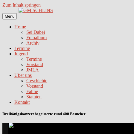
Zum Inhalt springen
Menü
Home
Sei Dabei
Fotoalbum
Archiv
Termine
Jugend
Termine
Vorstand
JMLA
Über uns
Geschichte
Vorstand
Fahne
Statuten
Kontakt
Dreikönigskonzert begeisterte rund 400 Besucher