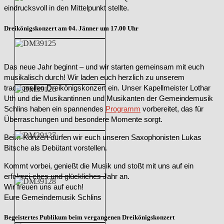
eindrucksvoll in den Mittelpunkt stellte.
Dreikönigskonzert am 04. Jänner um 17.00 Uhr
Das neue Jahr beginnt – und wir starten gemeinsam mit euch
musikalisch durch! Wir laden euch herzlich zu unserem
traditionellen Dreikönigskonzert ein. Unser Kapellmeister Lothar
Uth und die Musikantinnen und Musikanten der Gemeindemusik
Schlins haben ein spannendes
Programm
vorbereitet, das für
Überraschungen und besondere Momente sorgt.
Beim Konzert dürfen wir euch unseren Saxophonisten Lukas
Bitsche als Debütant vorstellen.
Kommt vorbei, genießt die Musik und stoßt mit uns auf ein
erfolgrei-ches und glückliches Jahr an.
Wir freuen uns auf euch!
Eure Gemeindemusik Schlins
Begeistertes Publikum beim vergangenen Dreikönigskonzert