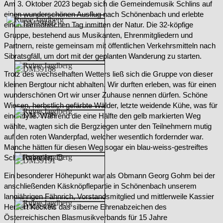
Am 3. Oktober 2023 begab sich die Gemeindemusik Schlins auf
einen wunderschönen Ausflug nach Schönenbach und erlebte
einen harmonischen Tag inmitten der Natur. Die 32-köpfige
Gruppe, bestehend aus Musikanten, Ehrenmitgliedern und
Partnern, reiste gemeinsam mit öffentlichen Verkehrsmitteln nach
Sibratsgfäll, um dort mit der geplanten Wanderung zu starten.
Trotz des wechselhaften Wetters ließ sich die Gruppe von dieser
kleinen Bergtour nicht abhalten. Wir durften erleben, was für einen
wunderschönen Ort wir unser Zuhause nennen dürfen. Schöne
Wiesen, herbstlich gefärbte Wälder, letzte weidende Kühe, was für
eine Idylle. Während die eine Hälfte den gelb markierten Weg
wählte, wagten sich die Bergziegen unter den Teilnehmern mutig
auf den roten Wanderpfad, welcher wesentlich fordernder war.
Manche hätten für diesen Weg sogar ein blau-weiss-gestreiftes
Schild montiert 😉
Ein besonderer Höhepunkt war als Obmann Georg Gohm bei der
anschließenden Käsknöpflepartie in Schönenbach unserem
langjährigen Fähnrich, Vorstandsmitglied und mittlerweile Kassier
Herbert Keckeis das silberne Ehrenabzeichen des
Österreichischen Blasmusikverbands für 15 Jahre