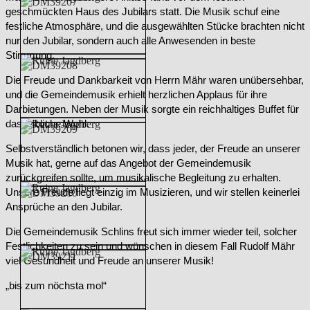
geschmückten Haus des Jubilars statt. Die Musik schuf eine
festliche Atmosphäre, und die ausgewählten Stücke brachten nicht
nur den Jubilar, sondern auch alle Anwesenden in beste
Stimmung.
Die Freude und Dankbarkeit von Herrn Mähr waren unübersehbar,
und die Gemeindemusik erhielt herzlichen Applaus für ihre
Darbietungen. Neben der Musik sorgte ein reichhaltiges Buffet für
das leibliche Wohl.
Selbstverständlich betonen wir, dass jeder, der Freude an unserer
Musik hat, gerne auf das Angebot der Gemeindemusik
zurückgreifen sollte, um musikalische Begleitung zu erhalten.
Unsere Freude liegt einzig im Musizieren, und wir stellen keinerlei
Ansprüche an den Jubilar.
Die Gemeindemusik Schlins freut sich immer wieder teil, solcher
Festlichkeiten zu sein und wünschen in diesem Fall Rudolf Mähr
viel Gesundheit und Freude an unserer Musik!
„bis zum nöchsta mol“