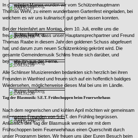
In gewohnter Manier wurden wir vom Schützenhauptmann
Thomas Wehr, zu einem wunderbaren Gartenfest eingeladen, bei
welchem es wir uns kulinarisch gut gehen lassen konnten.
Bei der Heimfahrt am Montag, dem 10. Juli, ereilte uns die
freudige Nachricht, dass unser Hauptansprechpartner und Freund
Thomas Raabe in diesem Jahr den goldenen Schuss abgefeuert
hat, und darum zum neuen Schützenkönig gekrönt wird. Die
gesamte Gemeindemusik Schlins freute sich darüber, und
bejubelte Ihn aus der Ferne.
Alle Schlinser Musizierenden bedankten sich herzlich bei ihren
Freunden in Wanfried und freuen sich auf ein hoffentlich baldiges
Wiedersehen, möglicherweise dieses Mal bei uns im Ländle.
Tag der Blasmusik: S.E.T. Frühschoppen beim Feuerwehrhaus
Nach dem regnerischen und kühlen April möchten wir gemeinsam
mit unseren Freunden von S.E.T. den Frühling begrüssen.
Anlässlich des Tag der Blasmusik werden wir mit dem
Frühschoppen beim Feuerwehrhaus einen Querschnitt durch
unser Programm bieten. Wir freuen uns über Euren Besuch beim