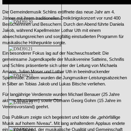
Die Gemeindemusik Schlins eröffnete das neue Jahr am 4.
Jänner mit ihrem traditionellen Dreikönigskonzert vor rund 400
Besucherinnen und Besuchern. Durch den Abend führte Daniela
Jakob, während Kapellmeister Lothar Uth mit einem
abwechslungsreichen und sorgfältig einstudierten Programm für
musikalische Höhepunkte sorgte.
Ein besonderer Fokus lag auf der Nachwuchsarbeit: Die
gemeinsame Jugendkapelle der Musikvereine Satteins, Schnifis
und Schlins präsentierte sich unter der Leitung von Michaela
Amann, Julian Moser und Lothar Uth in beeindruckender
Spielfreude. Zudem wurden die Jungmusiker-Leistungsabzeichen
in Silber an Tobias Jakob und Lukas Bitsche verliehen.
Für langjährige Verdienste wurden Michael Benauer (25 Jahre
aktives Musizieren) sowie Obmann Georg Gohm (15 Jahre im
Vereinsvorstand) geehrt.
Das Publikum zeigte sich begeistert und lobte die „gehörfällige
Musik auf hohem Niveau“. Mit lang anhaltendem Applaus endete
ein Konzertabend, der musikalische Qualität und Gemeinschaft