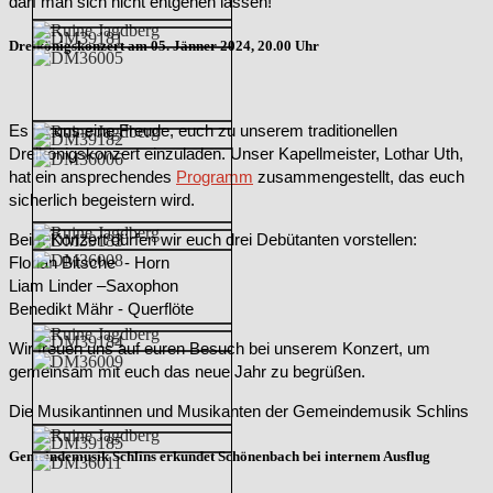
darf man sich nicht entgehen lassen!
Dreikönigskonzert am 05. Jänner 2024, 20.00 Uhr
Es ist uns eine Freude, euch zu unserem traditionellen
Dreikönigskonzert einzuladen. Unser Kapellmeister, Lothar Uth,
hat ein ansprechendes
Programm
zusammengestellt, das euch
sicherlich begeistern wird.
Beim Konzert dürfen wir euch drei Debütanten vorstellen:
Florian Bitsche - Horn
Liam Linder –Saxophon
Benedikt Mähr - Querflöte
Wir freuen uns auf euren Besuch bei unserem Konzert, um
gemeinsam mit euch das neue Jahr zu begrüßen.
Die Musikantinnen und Musikanten der Gemeindemusik Schlins
Gemeindemusik Schlins erkundet Schönenbach bei internem Ausflug