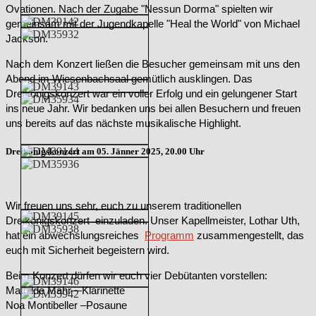
Ovationen. Nach der Zugabe "Nessun Dorma" spielten wir
gemeinsam mit der Jugendkapelle "Heal the World" von Michael
Jackson.
Nach dem Konzert ließen die Besucher gemeinsam mit uns den
Abend im Wiesenbachsaal gemütlich ausklingen. Das
Dreikönigskonzert war ein voller Erfolg und ein gelungener Start
ins neue Jahr. Wir bedanken uns bei allen Besuchern und freuen
uns bereits auf das nächste musikalische Highlight.
Dreikönigskonzert am 05. Jänner 2025, 20.00 Uhr
Wir freuen uns sehr, euch zu unserem traditionellen
Dreikönigskonzert einzuladen. Unser Kapellmeister, Lothar Uth,
hat ein abwechslungsreiches
Programm
zusammengestellt, das
euch mit Sicherheit begeistern wird.
Beim Konzert dürfen wir euch vier Debütanten vorstellen:
Mathilde Mähr—Klarinette
Noa Montibeller –Posaune