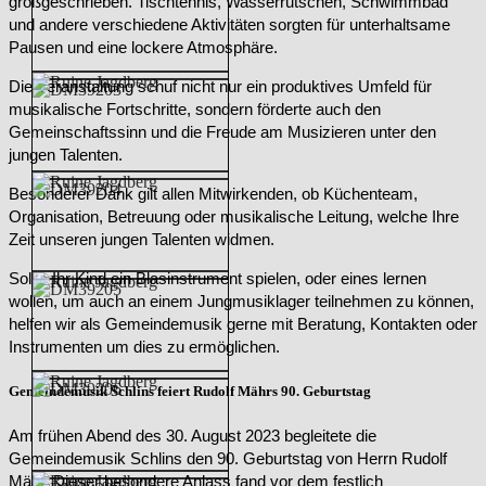
großgeschrieben. Tischtennis, Wasserrutschen, Schwimmbad
und andere verschiedene Aktivitäten sorgten für unterhaltsame
Pausen und eine lockere Atmosphäre.
Die Veranstaltung schuf nicht nur ein produktives Umfeld für
musikalische Fortschritte, sondern förderte auch den
Gemeinschaftssinn und die Freude am Musizieren unter den
jungen Talenten.
Besonderer Dank gilt allen Mitwirkenden, ob Küchenteam,
Organisation, Betreuung oder musikalische Leitung, welche Ihre
Zeit unseren jungen Talenten widmen.
Sollte Ihr Kind ein Blasinstrument spielen, oder eines lernen
wollen, um auch an einem Jungmusiklager teilnehmen zu können,
helfen wir als Gemeindemusik gerne mit Beratung, Kontakten oder
Instrumenten um dies zu ermöglichen.
Gemeindemusik Schlins feiert Rudolf Mährs 90. Geburtstag
Am frühen Abend des 30. August 2023 begleitete die
Gemeindemusik Schlins den 90. Geburtstag von Herrn Rudolf
Mähr. Dieser besondere Anlass fand vor dem festlich