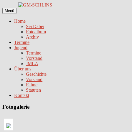
Zum
Inhalt
Menü
springen
Home
Sei Dabei
Fotoalbum
Archiv
Termine
Jugend
Termine
Vorstand
JMLA
Über uns
Geschichte
Vorstand
Fahne
Statuten
Kontakt
Fotogalerie