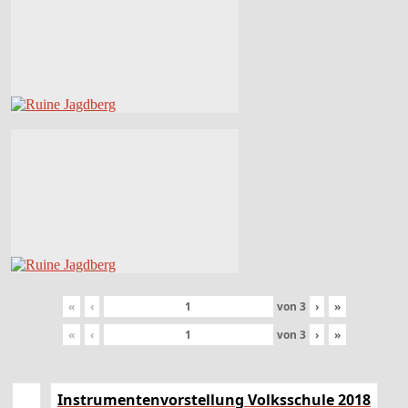
«
‹
von
3
›
»
«
‹
von
3
›
»
Instrumentenvorstellung Volksschule 2018