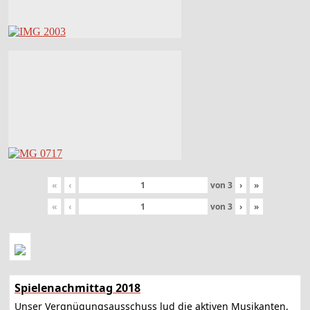
«
‹
von
3
›
»
«
‹
von
3
›
»
Spielenachmittag 2018
Unser Vergnügungsausschuss lud die aktiven Musikanten,