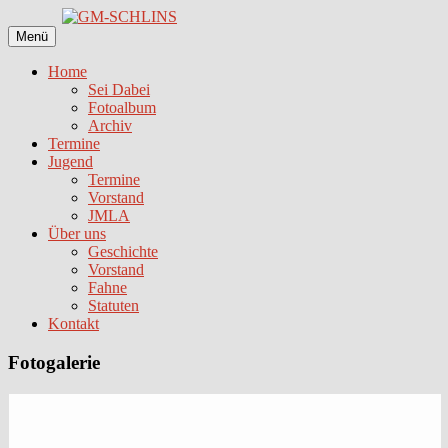
Zum
Inhalt
Menü
springen
Home
Sei Dabei
Fotoalbum
Archiv
Termine
Jugend
Termine
Vorstand
JMLA
Über uns
Geschichte
Vorstand
Fahne
Statuten
Kontakt
Fotogalerie