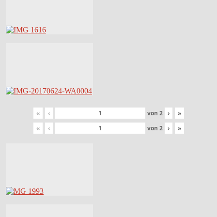
«
‹
von
2
›
»
«
‹
von
2
›
»