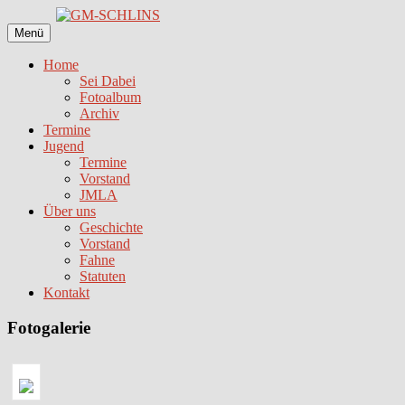
Zum
Inhalt
Menü
springen
Home
Sei Dabei
Fotoalbum
Archiv
Termine
Jugend
Termine
Vorstand
JMLA
Über uns
Geschichte
Vorstand
Fahne
Statuten
Kontakt
Fotogalerie