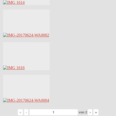
«
‹
von
2
›
»