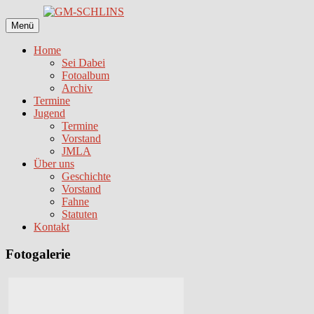
Zum
Inhalt
Menü
springen
Home
Sei Dabei
Fotoalbum
Archiv
Termine
Jugend
Termine
Vorstand
JMLA
Über uns
Geschichte
Vorstand
Fahne
Statuten
Kontakt
Fotogalerie