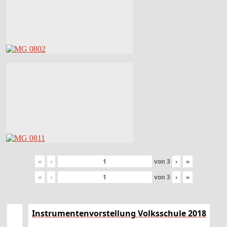
«
‹
von
3
›
»
«
‹
von
3
›
»
Instrumentenvorstellung Volksschule 2018