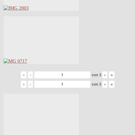
«
‹
von
3
›
»
«
‹
von
3
›
»