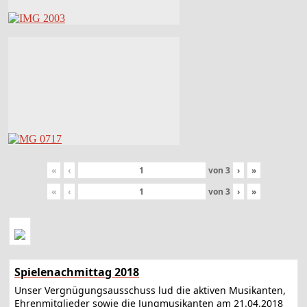
«
‹
von
3
›
»
«
‹
von
3
›
»
Spielenachmittag 2018
Unser Vergnügungsausschuss lud die aktiven Musikanten,
Ehrenmitglieder sowie die Jungmusikanten am 21.04.2018