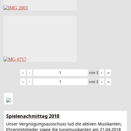
«
‹
von
3
›
»
«
‹
von
3
›
»
Spielenachmittag 2018
Unser Vergnügungsausschuss lud die aktiven Musikanten,
Ehrenmitglieder sowie die Jungmusikanten am 21.04.2018