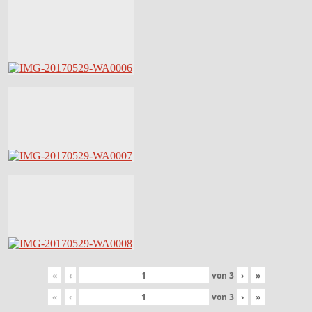
«
‹
von
3
›
»
«
‹
von
3
›
»