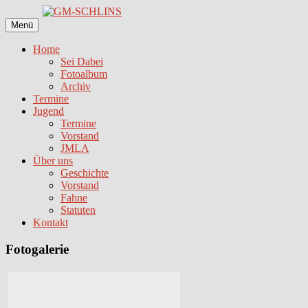
Zum
Inhalt
Menü
springen
Home
Sei Dabei
Fotoalbum
Archiv
Termine
Jugend
Termine
Vorstand
JMLA
Über uns
Geschichte
Vorstand
Fahne
Statuten
Kontakt
Fotogalerie