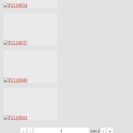
«
‹
von
2
›
»